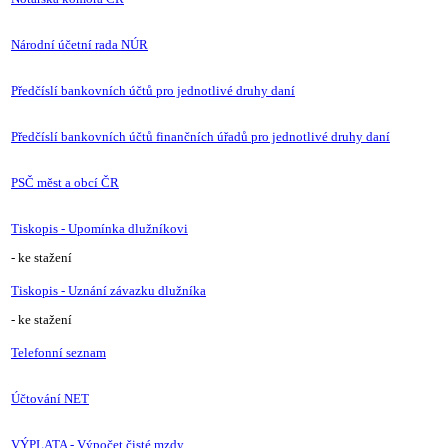
Národní účetní rada NÚR
Předčíslí bankovních účtů pro jednotlivé druhy daní
Předčíslí bankovních účtů finančních úřadů pro jednotlivé druhy daní
PSČ měst a obcí ČR
Tiskopis - Upomínka dlužníkovi
- ke stažení
Tiskopis - Uznání závazku dlužníka
- ke stažení
Telefonní seznam
Účtování NET
VÝPLATA - Výpočet čisté mzdy