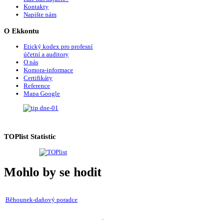
Kontakty
Napište nám
O
Ekkontu
Etický kodex pro profesní
účetní a auditory
O nás
Komora-informace
Certifikáty
Reference
Mapa Google
TOPlist
Statistic
Mohlo by se hodit
Běhounek-daňový poradce