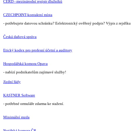
CERD - mezinárodní registr dlužníků
CZECHPOINT-kontaktní místa
- potřebujete datovou schránku? Eelektronický ověřený podpis? Výpis z rejsříku 
Česká daňová správa
Etický kodex pro profesní účetní a auditory
Hospodářská komora Opava
- nabízí podnikatelům zajímavé služby!
Jízdní řády
KASTNER Software
- potřebné ormuláře zdarma ke stažení.
Minimální mzda
Notářská komora ČR