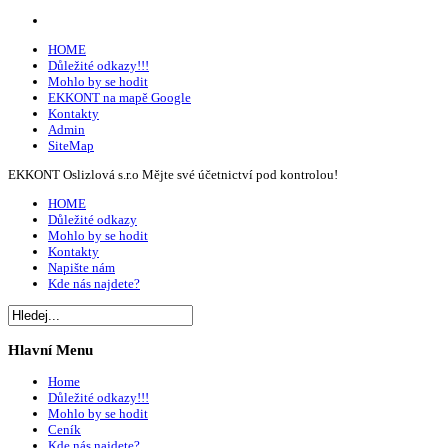
HOME
Důležité odkazy!!!
Mohlo by se hodit
EKKONT na mapě Google
Kontakty
Admin
SiteMap
EKKONT Oslizlová s.r.o
Mějte své účetnictví pod kontrolou!
HOME
Důležité odkazy
Mohlo by se hodit
Kontakty
Napište nám
Kde nás najdete?
Hlavní
Menu
Home
Důležité odkazy!!!
Mohlo by se hodit
Ceník
Kde nás najdete?